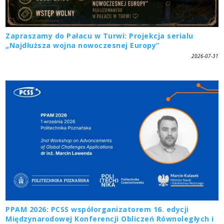
Zapraszamy do Pałacu w Turwi: Projekcja serialu
„Najdłuższa wojna nowoczesnej Europy”
2026-07-31
PPAM 2026: PCSS współorganizatorem 16. edycji
Międzynarodowej Konferencji Obliczeń Równoległych i