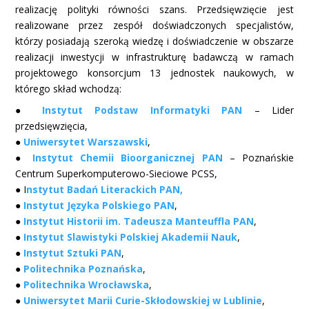
realizację polityki równości szans. Przedsięwzięcie jest
realizowane przez zespół doświadczonych specjalistów,
którzy posiadają szeroką wiedzę i doświadczenie w obszarze
realizacji inwestycji w infrastrukturę badawczą w ramach
projektowego konsorcjum 13 jednostek naukowych, w
którego skład wchodzą:
●
Instytut Podstaw Informatyki PAN
– Lider
przedsięwzięcia,
●
Uniwersytet Warszawski
,
●
Instytut Chemii Bioorganicznej PAN
– Poznańskie
Centrum Superkomputerowo-Sieciowe PCSS,
● I
nstytut Badań Literackich PAN,
●
Instytut Języka Polskiego PAN
,
●
Instytut Historii im. Tadeusza Manteuffla PAN
,
●
Instytut Slawistyki Polskiej Akademii Nauk
,
●
Instytut Sztuki PAN
,
●
Politechnika Poznańska
,
●
Politechnika Wrocławska
,
●
Uniwersytet Marii Curie-Skłodowskiej w Lublinie
,