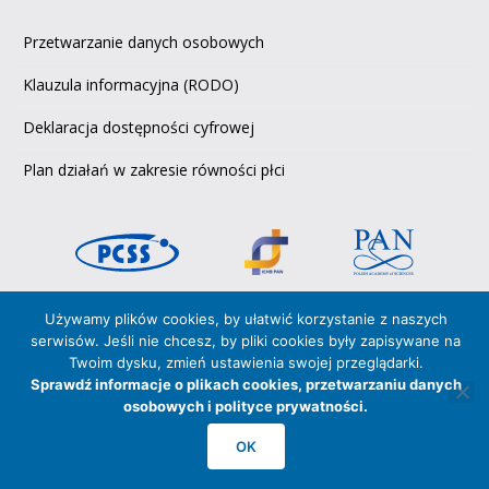
Przetwarzanie danych osobowych
Klauzula informacyjna (RODO)
Deklaracja dostępności cyfrowej
Plan działań w zakresie równości płci
Używamy plików cookies, by ułatwić korzystanie z naszych
Copyright © 2026 PCSS,
serwisów. Jeśli nie chcesz, by pliki cookies były zapisywane na
Poznańskie Centrum Superkomputerowo‑Sieciowe
Twoim dysku, zmień ustawienia swojej przeglądarki.
afiliowane przy Instytucie Chemii Bioorganicznej PAN
Sprawdź informacje o plikach cookies, przetwarzaniu danych
PCSS posiada Certyfikaty zgodności z normami
osobowych i polityce prywatności.
ISO 27001:2017
oraz
ISO 9001:2015
OK