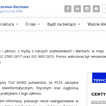
struktura
O nas
Bądź na bieżąco
Ważne do
i i jakości, z myślą o naszych użytkownikach i klientach, w maj
 27001:2017 oraz ISO 9001:2015. Proces wdrożenia był niesamowic
.
kacyjnej TUV NORD potwierdza, że PCSS zarządza
teleinformatycznym, fizycznym oraz ciągłością
 praktykami z tego zakresu.
wem informacji, pokazuje nasze zaangażowanie w