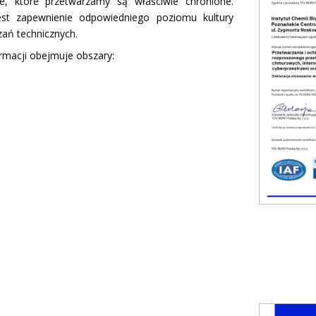
e, które przetwarzamy są właściwie chronione.
est zapewnienie odpowiedniego poziomu kultury
ań technicznych.
macji obejmuje obszary: