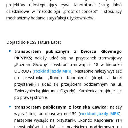
projektów udostępniający żywe laboratoria (living labs)
dziedzinowe w metodologii „proof-of-concept” i stosujący
mechanizmy badania satysfakcji użytkowników.
Dojazd do PCSS Future Labs
:
transportem publicznym z Dworca Głównego
PKP/PKS;
należy udać się na przystanek tramwajowy
„Poznań Główny” i wybrać tramwaj nr 18 w kierunku
OGRODY (
rozkład jazdy MPK
). Następnie należy wysiąść
na przystanku „Rondo Kaponiera” (drugi z kolei
przystanek) i udać się przejściem podziemnym na ul.
Zwierzyniecką (kierunek Ogrody). Kamienica znajduje się
po prawej stronie.
transportem publicznym z lotniska Ławica;
należy
wybrać linię autobusową nr 159 (
rozkład jazdy MPK
),
następnie wysiąść na przystanku „Rondo Kaponiera” (14
przystanków) i udać się przejściem podziemnym na