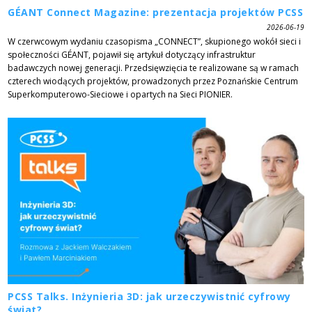
GÉANT Connect Magazine: prezentacja projektów PCSS
2026-06-19
W czerwcowym wydaniu czasopisma „CONNECT”, skupionego wokół sieci i
społeczności GÉANT, pojawił się artykuł dotyczący infrastruktur
badawczych nowej generacji. Przedsięwzięcia te realizowane są w ramach
czterech wiodących projektów, prowadzonych przez Poznańskie Centrum
Superkomputerowo-Sieciowe i opartych na Sieci PIONIER.
PCSS Talks. Inżynieria 3D: jak urzeczywistnić cyfrowy
świat?