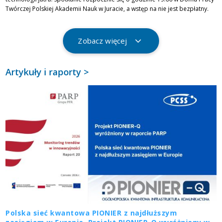
Twórczej Polskiej Akademii Nauk w Juracie, a wstęp na nie jest bezpłatny.
Zobacz więcej
Artykuły i raporty >
Polska sieć kwantowa PIONIER z najdłuższym