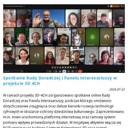
Spotkanie Rady Doradczej i Panelu Interesariuszy w
projekcie 3D 4CH
2026-07-23
W ramach projektu 3D-4CH zorganizowano spotkanie online Rady
Doradczej oraz Panelu Interesariuszy, podczas którego omówiono
dotychczasowe osiągnięcia oraz dalsze kierunki rozwoju technologii
cyfrowych w obszarze ochrony dziedzictwa kulturowego. Zaprezentowano
m.in. nowo uruchomioną platformę internetową oraz ramowy system
pomiaru wpływu prowadzonych działań. W inicjatywę aktywnie włącza się
PCSS wspierające budowę Centrum Kompetencji 3D oraz rozwój