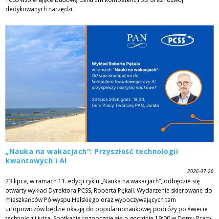
dedykowanych narzędzi.
„Nauka na wakacjach”: Przyszłość technologii
kwantowych i AI
2026-07-20
23 lipca, w ramach 11. edycji cyklu „Nauka na wakacjach”, odbędzie się
otwarty wykład Dyrektora PCSS, Roberta Pękali. Wydarzenie skierowane do
mieszkańców Półwyspu Helskiego oraz wypoczywających tam
urlopowiczów będzie okazją do popularnonaukowej podróży po świecie
technologii jutra. Spotkanie rozpocznie się o godzinie 19:00 w Domu Pracy