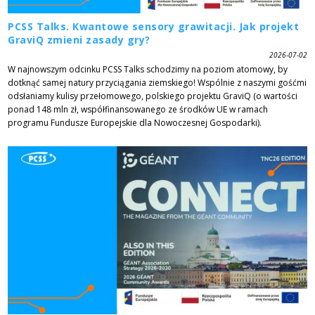
PCSS Talks. Kwantowe sensory grawitacji. Jak projekt
GraviQ zmieni zasady gry?
2026-07-02
W najnowszym odcinku PCSS Talks schodzimy na poziom atomowy, by
dotknąć samej natury przyciągania ziemskiego! Wspólnie z naszymi gośćmi
odsłaniamy kulisy przełomowego, polskiego projektu GraviQ (o wartości
ponad 148 mln zł, współfinansowanego ze środków UE w ramach
programu Fundusze Europejskie dla Nowoczesnej Gospodarki).