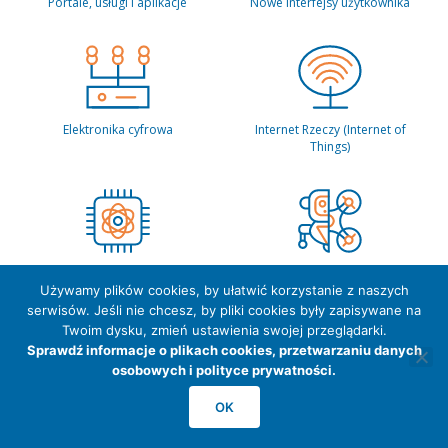
Portale, usługi i aplikacje
Nowe interfejsy użytkownika
Elektronika cyfrowa
Internet Rzeczy (Internet of
Things)
Technologie kwantowe
Robotyka i drony
Używamy plików cookies, by ułatwić korzystanie z naszych
serwisów. Jeśli nie chcesz, by pliki cookies były zapisywane na
Twoim dysku, zmień ustawienia swojej przeglądarki.
Sprawdź informacje o plikach cookies, przetwarzaniu danych
osobowych i polityce prywatności.
Druk 3D i prototypowanie
Modelowanie i symulacje
OK
komputerowe