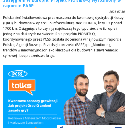
zasięgiem w Europie. Projekt PIONIER-Q wyróżniony w
raporcie PARP
2026-07-30
Polska sieć światłowodowa przeznaczona do kwantowej dystrybucji kluczy
(QKD), budowana w oparciu o infrastrukturę sieci PIONIER, liczy już ponad
1700 km. Osiągnięcie to czyni ją najdłuższą tego typu siecią w Europie i
jedną z najdłuższych na świecie. Rola projektu PIONIER-Q,
koordynowanego przez PCSS, została doceniona w najnowszym raporcie
Polskiej Agencji Rozwoju Przedsiębiorczości (PARP) pt. „Monitoring
trendów w innowacyjności” jako kluczowa dla budowania suwerenności
cyfrowej i bezpieczeństwa kraju.