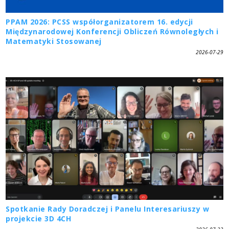
PPAM 2026: PCSS współorganizatorem 16. edycji
Międzynarodowej Konferencji Obliczeń Równoległych i
Matematyki Stosowanej
2026-07-29
Spotkanie Rady Doradczej i Panelu Interesariuszy w
projekcie 3D 4CH