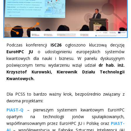
Podczas konferencji
ISC26
ogłoszono kluczową decyzję
EuroHPC JU
o udostępnieniu europejskich systemów
kwantowych dla nauki i biznesu. W panelu dyskusyjnym
poświęconym temu wydarzeniu wziął udział
dr hab. inż.
Krzysztof Kurowski, Kierownik Działu Technologii
Kwantowych.
Dla PCSS to bardzo ważny krok, bezpośrednio związany z
dwoma projektami:
PIAST-Q
– pierwszym systemem kwantowym EuroHPC
opartym na technologii jonów spułapkowanych,
współfinansowanym przez EuroHPC JU i Polskę oraz
PIAST-
AI
– współinwestycją w Fabrykę Sztucznej Inteligencji (AI