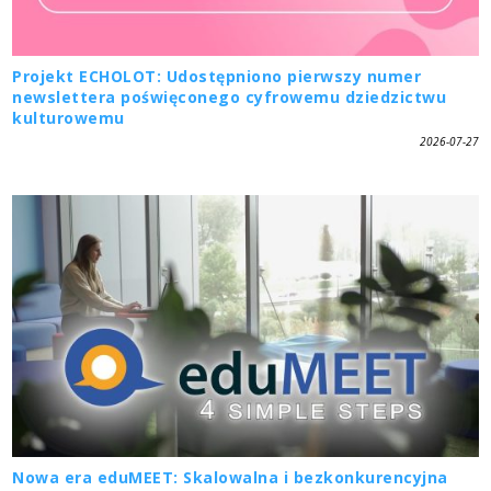
Projekt ECHOLOT: Udostępniono pierwszy numer
newslettera poświęconego cyfrowemu dziedzictwu
kulturowemu
2026-07-27
Nowa era eduMEET: Skalowalna i bezkonkurencyjna