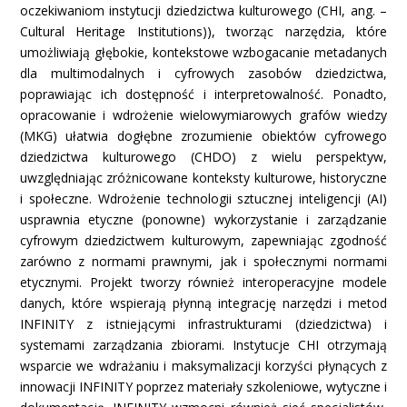
oczekiwaniom instytucji dziedzictwa kulturowego (CHI, ang. –
Cultural Heritage Institutions)), tworząc narzędzia, które
umożliwiają głębokie, kontekstowe wzbogacanie metadanych
dla multimodalnych i cyfrowych zasobów dziedzictwa,
poprawiając ich dostępność i interpretowalność. Ponadto,
opracowanie i wdrożenie wielowymiarowych grafów wiedzy
(MKG) ułatwia dogłębne zrozumienie obiektów cyfrowego
dziedzictwa kulturowego (CHDO) z wielu perspektyw,
uwzględniając zróżnicowane konteksty kulturowe, historyczne
i społeczne. Wdrożenie technologii sztucznej inteligencji (AI)
usprawnia etyczne (ponowne) wykorzystanie i zarządzanie
cyfrowym dziedzictwem kulturowym, zapewniając zgodność
zarówno z normami prawnymi, jak i społecznymi normami
etycznymi. Projekt tworzy również interoperacyjne modele
danych, które wspierają płynną integrację narzędzi i metod
INFINITY z istniejącymi infrastrukturami (dziedzictwa) i
systemami zarządzania zbiorami. Instytucje CHI otrzymają
wsparcie we wdrażaniu i maksymalizacji korzyści płynących z
innowacji INFINITY poprzez materiały szkoleniowe, wytyczne i