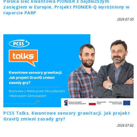
Polska sieć kwantowa PIONIER z najdłuższym
zasięgiem w Europie. Projekt PIONIER-Q wyróżniony w
raporcie PARP
2026-07-30
PCSS Talks. Kwantowe sensory grawitacji. Jak projekt
GraviQ zmieni zasady gry?
2026-07-02