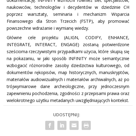
dokumentację. INFINITY wzmocni również sieć specjalistów,
naukowców, technologów i decydentów w dziedzinie CH
poprzez warsztaty, seminaria i mechanizm Wsparcia
Finansowego dla Stron Trzecich (FSTP), aby promować
powszechne wdrażanie i wymianę wiedzy.
Główne cele projektu (ALIGN, CODIFY, ENHANCE,
INTEGRATE, INTERACT, ENGAGE) zostaną potwierdzone
sześcioma rzeczywistymi przypadkami użycia, które skupią się
na pokazaniu, w jaki sposób INFINITY może semantycznie
wzbogacić różnorodne zasoby dziedzictwa kulturowego, od
dokumentów rękopisów, map historycznych, manuskryptów,
materiałów audiowizualnych i materiałów archiwalnych, aż po
trójwymiarowe dane archeologiczne, przy jednoczesnym
zapewnieniu pochodzenia, zgodności z przepisami prawa oraz
wielokrotnego użytku metadanych uwzględniających kontekst.
UDOSTĘPNIJ: