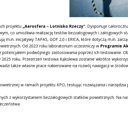
ch projektu
„Aerosfera – Lotnisko Rzeczy”
. Dysponuje całoroczn
wym, co umożliwia realizację testów bezzałogowych i załogowych s
ują m.in. inicjatywy TAPAS, GOF 2.0 i ERICA, które dotyczą m.in. zar
owietrznych. Od 2023 roku laboratorium uczestniczy w
Programie Ak
z potencjałem podwójnego zastosowania poprzez ich testowanie. Ob
025 roku. Przestrzeń testowa Kąkolewa zostanie wkrótce wykorzys
owadzi także własne prace nakierowane na rozwój nawigacji w środ
Powietrznej w ramach projektu KPO, testując rozwiązania i narzędzia
yjnych z wykorzystaniem bezzałogowych statków powietrznych. Na n
ieczeństwa.