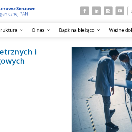
struktura
O nas
Bądź na bieżąco
Ważne do
etrznych i
gowych