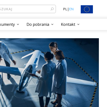
PL
|
EN
kumenty
Do pobrania
Kontakt