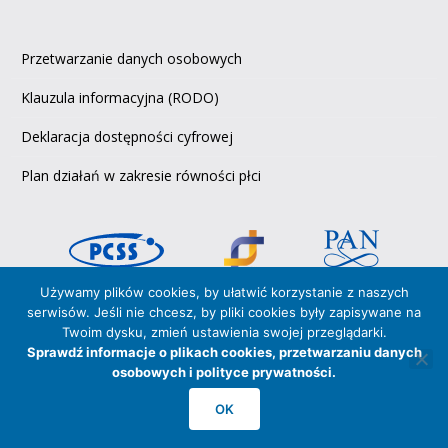
Przetwarzanie danych osobowych
Klauzula informacyjna (RODO)
Deklaracja dostępności cyfrowej
Plan działań w zakresie równości płci
Używamy plików cookies, by ułatwić korzystanie z naszych
serwisów. Jeśli nie chcesz, by pliki cookies były zapisywane na
Copyright © 2026 PCSS,
Twoim dysku, zmień ustawienia swojej przeglądarki.
Poznańskie Centrum Superkomputerowo‑Sieciowe
Sprawdź informacje o plikach cookies, przetwarzaniu danych
afiliowane przy Instytucie Chemii Bioorganicznej PAN
osobowych i polityce prywatności.
PCSS posiada Certyfikaty zgodności z normami
OK
ISO 27001:2017
oraz
ISO 9001:2015