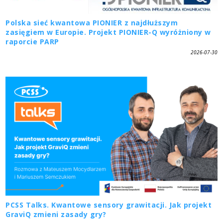
Polska sieć kwantowa PIONIER z najdłuższym
zasięgiem w Europie. Projekt PIONIER-Q wyróżniony w
raporcie PARP
2026-07-30
PCSS Talks. Kwantowe sensory grawitacji. Jak projekt
GraviQ zmieni zasady gry?