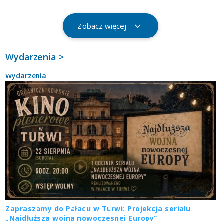
Zobacz więcej
Wydarzenia >
Wydarzenia
Zapraszamy do Pałacu w Turwi: Projekcja serialu
„Najdłuższa wojna nowoczesnej Europy”