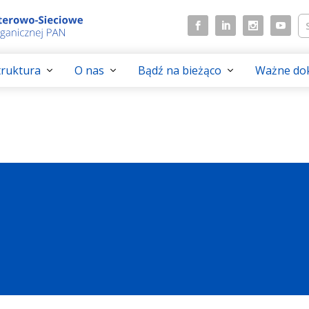
struktura
O nas
Bądź na bieżąco
Ważne do