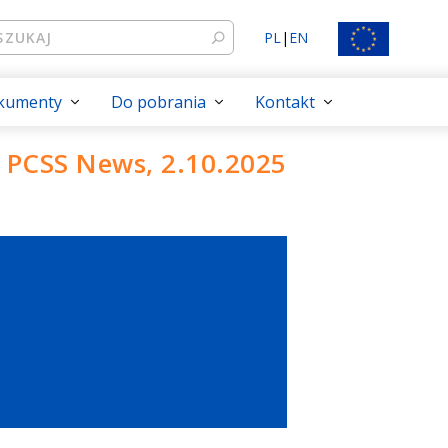
PL
|
EN
kumenty
Do pobrania
Kontakt
PCSS News, 2.10.2025