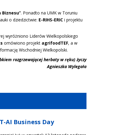
a Biznesu”
. Ponadto na UMK w Toruniu
auki o dziedzictwie:
E-RIHS-ERIC
i projektu
órej wyróżniono Liderów Wielkopolskiego
ks
omówiono projekt
agrifoodTEF
, a w
nsformację Wschodniej Wielkopolski.
ubkiem rozgrzewającej herbaty w ręku) życzy
Agnieszka Wylegała
ST-AI Business Day