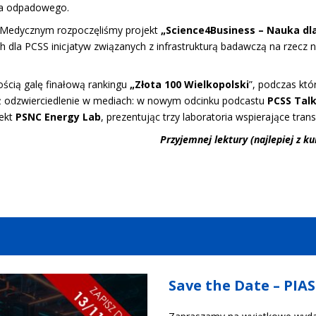
pła odpadowego.
 Medycznym rozpoczęliśmy projekt
„Science4Business – Nauka dl
h dla PCSS inicjatyw związanych z infrastrukturą badawczą na rzecz n
ścią galę finałową rankingu
„Złota 100 Wielkopolski
”, podczas kt
eż odzwierciedlenie w mediach: w nowym odcinku podcastu
PCSS Tal
jekt
PSNC Energy Lab
, prezentując trzy laboratoria wspierające tra
Przyjemnej lektury (najlepiej z k
Save the Date – PIA