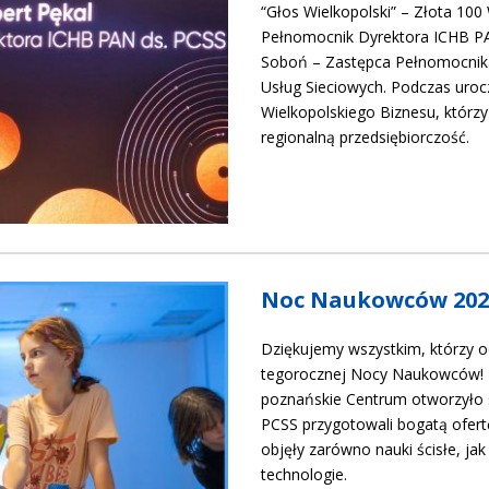
“Głos Wielkopolski” – Złota 100 
Pełnomocnik Dyrektora ICHB PAN
Soboń – Zastępca Pełnomocnika
Usług Sieciowych. Podczas uroc
Wielkopolskiego Biznesu, którzy 
regionalną przedsiębiorczość.
Noc Naukowców 202
Dziękujemy wszystkim, którzy o
tegorocznej Nocy Naukowców! Tr
poznańskie Centrum otworzyło sw
PCSS przygotowali bogatą ofert
objęły zarówno nauki ścisłe, ja
technologie.