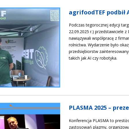
agrifoodTEF podbi
Podczas tegorocznej edycji t
22.09.2025 r.) przedstawiciele z
nawiązywali współpracę z firm
rolnictwa. Wydarzenie było oka
przedsiębiorstw zainteresowany
takich jak AI czy robotyka.
PLASMA 2025 – preze
Konferencja PLASMA to prestiż
zastosowań plazmy, organizowan