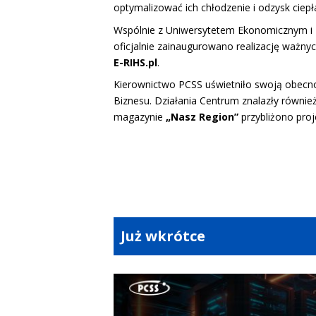
optymalizować ich chłodzenie i odzysk cie
Wspólnie z Uniwersytetem Ekonomicznym i
oficjalnie zainaugurowano realizację ważnyc
E-RIHS.pl
.
Kierownictwo PCSS uświetniło swoją obecno
Biznesu. Działania Centrum znalazły równi
magazynie
„Nasz Region”
przybliżono pro
Już wkrótce