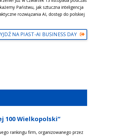
zenie! Już w czwartek 13 listopada podczas
okażemy Państwu, jak sztuczna inteligencja
ktyczne rozwiązania AI, dostęp do polskiej
YJDŹ NA PIAST-AI BUSINESS DAY
ej 100 Wielkopolski”
owego rankingu firm, organizowanego przez