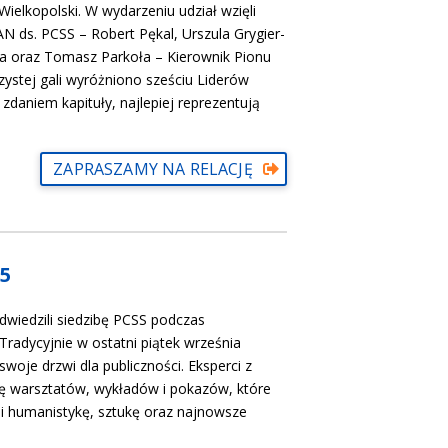
Wielkopolski. W wydarzeniu udział wzięli
 ds. PCSS – Robert Pękal, Urszula Grygier-
 oraz Tomasz Parkoła – Kierownik Pionu
zystej gali wyróżniono sześciu Liderów
zdaniem kapituły, najlepiej reprezentują
ZAPRASZAMY NA RELACJĘ
5
dwiedzili siedzibę PCSS podczas
adycyjnie w ostatni piątek września
oje drzwi dla publiczności. Eksperci z
ę warsztatów, wykładów i pokazów, które
k i humanistykę, sztukę oraz najnowsze