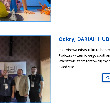
Odkryj DARIAH HUB 
Jak cyfrowa infrastruktura bad
Podczas wrześniowego spotka
Warszawie zaprezentowaliśmy n
dziedzinie.
PO