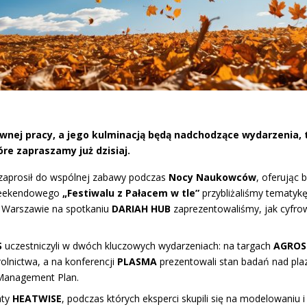
wnej pracy, a jego kulminacją będą nadchodzące wydarzenia, 
óre zapraszamy już dzisiaj.
S zaprosił do wspólnej zabawy podczas
Nocy Naukowców
, oferując
 weekendowego
„Festiwalu z Pałacem w tle”
przybliżaliśmy tematykę
. W Warszawie na spotkaniu
DARIAH HUB
zaprezentowaliśmy, jak cyfro
S
uczestniczyli w dwóch kluczowych wydarzeniach: na targach
AGRO
olnictwa, a na konferencji
PLASMA
prezentowali stan badań nad pl
 Management Plan.
aty
HEATWISE
, podczas których eksperci skupili się na modelowaniu 