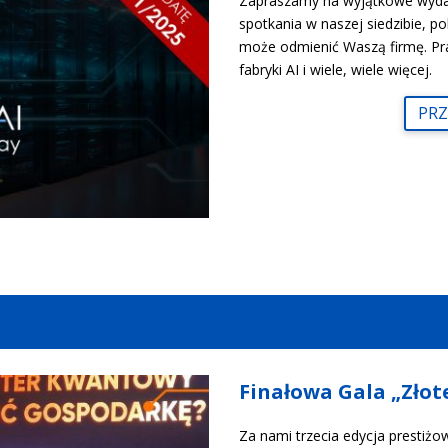
Zapraszamy na wyjątkowe wydar
spotkania w naszej siedzibie, p
może odmienić Waszą firmę. Pra
fabryki AI i wiele, wiele więcej.
PRZ
Finałowa Gala „Złot
Za nami trzecia edycja prestiż