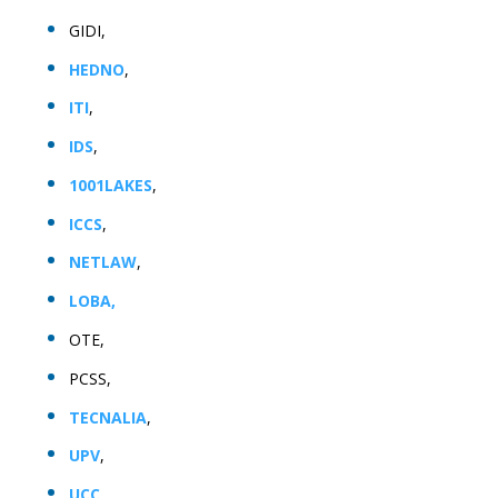
GIDI,
HEDNO
,
ITI
,
IDS
,
1001LAKES
,
ICCS
,
NETLAW
,
LOBA,
OTE,
PCSS,
TECNALIA
,
UPV
,
UCC
,