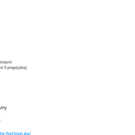
czny
e
te-horizon.eu/