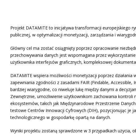
Projekt DATAMITE to inicjatywa transformacji europejskiego 
publicznej, w optymalizacji monetyzacji, zarządzania i wiaryg
Główny cel ma zostać osiągnięty poprzez opracowanie niezbędn
przechowywania danych jest wspomagana przez wykorzystanie i
użytkownika interfejsów graficznych, kompleksowej dokumenta
DATAMITE wspiera możliwości monetyzacji poprzez działania w
zapewniania zgodności z zasadami FAIR (Findable, Accessible, I
bardziej wiarygodne, co niweluje lukę między danymi a decyzjam
Zewnętrznie, umożliwienie użytkownikom zachowania kontroli 
ekosystemów, takich jak Międzynarodowe Przestrzenie Danych 
testowe Centrów Innowacji Cyfrowych (DIH), pozycjonując je j
technologicznego w gospodarkę opartą na danych.
Wyniki projektu zostaną sprawdzone w 3 przypadkach użycia, o