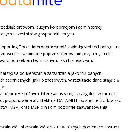
zedsiębiorstwom, dużym korporacjom i administracji
czących uczestników gospodarki danych.
upporting Tools. Interoperacyjność z wiodącymi technologiami
ości jest wspierane poprzez oferowanie przyjaznych dla
ówno potrzebom technicznym, jak i biznesowym.
arzędzia do ulepszania zarządzania jakością danych,
 technicznych, jak i biznesowych. W rezultacie dane stają się
ja.
spółpracy z różnymi interesariuszami, szczególnie w ramach
dto, proponowana architektura DATAMITE obsługuje środowisko
iorstw (MŚP) oraz MŚP o niskim poziomie zaawansowania
ikowalność aplikowalność struktur w różnych domenach zostaną