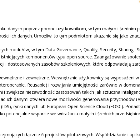
rynku danych poprzez pomoc użytkownikom, w tym małym i średnim pr
odności ich danych. Umożliwi to tym podmiotom ukazanie się jako zna
ych modułów, w tym Data Governance, Quality, Security, Sharing i S
stniejących komponentów typu open source. Zaangażowanie społeczn
cji i dostosowanych zasobów szkoleniowych, które odpowiadają zar
ewnętrzne i zewnętrzne. Wewnętrznie użytkownicy są wyposażeni w n
nteroperable, Reusable) i rozwijania umiejętności zarówno w domenach
i i zwiększa niezawodność zastosowań takich jak sztuczna inteligenc
nad ich danymi otwiera nowe możliwości generowania przychodów i w
(IDS), rynki danych lub European Open Science Cloud (EOSC). Pona
ako potencjalne wsparcie we wdrażaniu małych i średnich przedsięb
bejmujących łącznie 6 projektów pilotażowych. Współdziałanie i apl