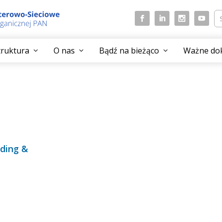
struktura
O nas
Bądź na bieżąco
Ważne do
ading &