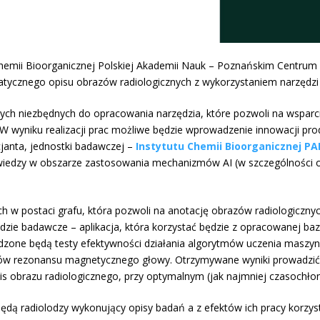
 Chemii Bioorganicznej Polskiej Akademii Nauk – Poznańskim Centru
ycznego opisu obrazów radiologicznych z wykorzystaniem narzędzi sz
h niezbędnych do opracowania narzędzia, które pozwoli na wsparcie
 W wyniku realizacji prac możliwe będzie wprowadzenie innowacji prod
cjanta, jednostki badawczej –
Instytutu Chemii Bioorganicznej 
j wiedzy w obszarze zastosowania mechanizmów AI (w szczególności 
w postaci grafu, która pozwoli na anotację obrazów radiologicznyc
dzie badawcze – aplikacja, która korzystać będzie z opracowanej ba
zone będą testy efektywności działania algorytmów uczenia masz
zów rezonansu magnetycznego głowy. Otrzymywane wyniki prowadzić b
 obrazu radiologicznego, przy optymalnym (jak najmniej czasochłonn
ędą radiolodzy wykonujący opisy badań a z efektów ich pracy korzysta