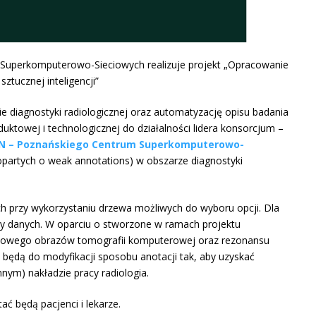
m Superkomputerowo-Sieciowych realizuje projekt „Opracowanie
tucznej inteligencji”
 diagnostyki radiologicznej oraz automatyzację opisu badania
uktowej i technologicznej do działalności lidera konsorcjum –
PAN – Poznańskiego Centrum Superkomputerowo-
opartych o weak annotations) w obszarze diagnostyki
h przy wykorzystaniu drzewa możliwych do wyboru opcji. Dla
zy danych. W oparciu o stworzone w ramach projektu
ynowego obrazów tomografii komputerowej oraz rezonansu
ędą do modyfikacji sposobu anotacji tak, aby uzyskać
ym) nakładzie pracy radiologia.
ć będą pacjenci i lekarze.