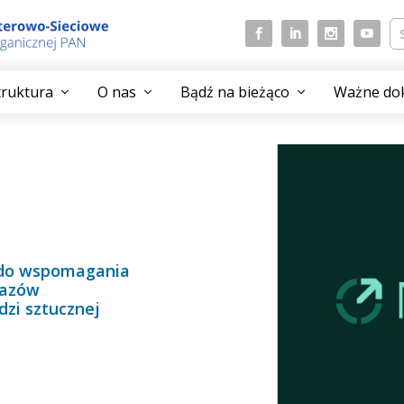
struktura
O nas
Bądź na bieżąco
Ważne do
 do wspomagania
razów
dzi sztucznej