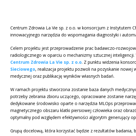
Centrum Zdrowia La Vie sp. z o.o. w konsorcjum z Instytutem
innowacyjnego narzędzia do wspomagania diagnostyki i automat
Celem projektu jest przeprowadzenie prac badawczo-rozwojowyc
radiologicznego w oparciu o mechanizmy sztucznej inteligencji.
Centrum Zdrowia La Vie sp. z o.o
. Z punktu widzenia konsor
Sieciowego
, realizacja projektu pozwoli na pozyskanie nowe
medycznej oraz publikację wyników własnych badań.
W ramach projektu stworzona zostanie baza danych medycznych 
potrzeby zebrania zbioru uczącego, opracowane zostanie narzę
dedykowane środowisko oparte o narzędzia MLOps przeprowad
magnetycznego obszaru klatki piersiowej człowieka oraz obra
optymalny pod względem efektywności algorytm generujący opis
Grupą docelową, która korzystać będzie z rezultatów badania, b