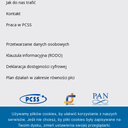
Jak do nas trafić
Kontakt
Praca w PCSS
Przetwarzanie danych osobowych
Klauzula informacyjna (RODO)
Deklaracja dostępności cyfrowej
Plan działań w zakresie równości płci
Używamy plików cookies, by ułatwić korzystanie z naszych
Copyright © 2026 PCSS,
serwisów. Jeśli nie chcesz, by pliki cookies były zapisywane na
Poznańskie Centrum Superkomputerowo‑Sieciowe
Twoim dysku, zmień ustawienia swojej przeglądarki.