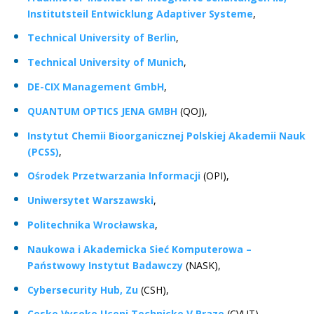
Institutsteil Entwicklung Adaptiver Systeme
,
Technical University of Berlin
,
Technical University of Munich
,
DE-CIX Management GmbH
,
QUANTUM OPTICS JENA GMBH
(QOJ),
Instytut Chemii Bioorganicznej Polskiej Akademii Nauk
(PCSS)
,
Ośrodek Przetwarzania Informacji
(OPI),
Uniwersytet Warszawski
,
Politechnika Wrocławska
,
Naukowa i Akademicka Sieć Komputerowa –
Państwowy Instytut Badawczy
(NASK),
Cybersecurity Hub, Zu
(CSH),
Ceske Vysoke Uceni Technicke V Praze
(CVUT).