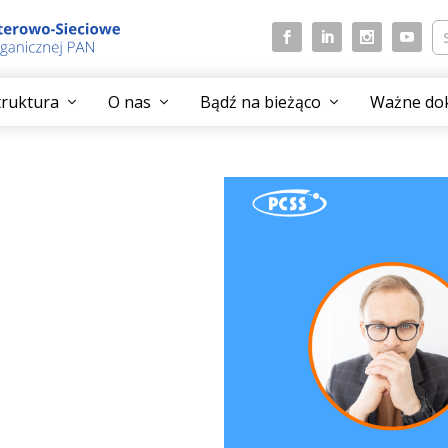
struktura
O nas
Bądź na bieżąco
Ważne do