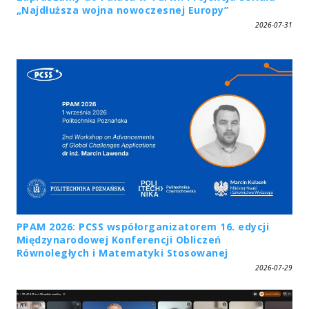
„Najdłuższa wojna nowoczesnej Europy”
2026-07-31
PPAM 2026: PCSS współorganizatorem 16. edycji
Międzynarodowej Konferencji Obliczeń
Równoległych i Matematyki Stosowanej
2026-07-29