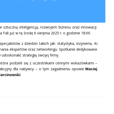
sztuczną inteligencją, rozwojem biznesu oraz innowacji.
li już w tę środę 6 sierpnia 2025 r. o godzinie 18:00.
pecjalistów z dziedzin takich jak: statystyka, inżynieria, AI
uchania ekspertów oraz networkingu. Spotkanie dedykowane
 udoskonalić strategię swojej firmy.
 która podzieli się z uczestnikami cennymi wskazówkami –
trakcyjny dla nabywcy – o tym zagadnieniu opowie
Maciej
arcinowski
.