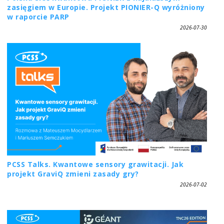
zasięgiem w Europie. Projekt PIONIER-Q wyróżniony
w raporcie PARP
2026-07-30
PCSS Talks. Kwantowe sensory grawitacji. Jak
projekt GraviQ zmieni zasady gry?
2026-07-02