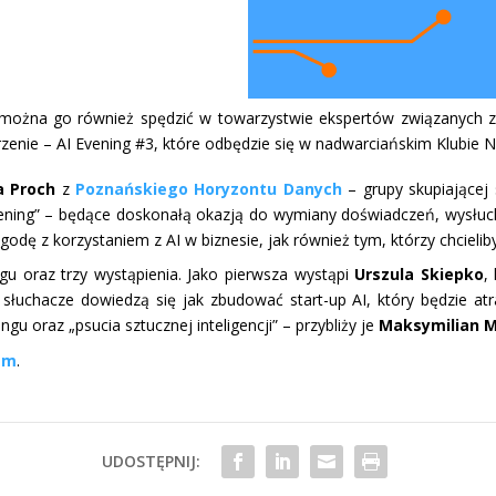
można go również spędzić w towarzystwie ekspertów związanych ze 
e – AI Evening #3, które odbędzie się w nadwarciańskim Klubie Na Fa
 Proch
z
Poznańskiego Horyzontu Danych
– grupy skupiającej s
 Evening” – będące doskonałą okazją do wymiany doświadczeń, wysł
dę z korzystaniem z AI w biznesie, jak również tym, którzy chcieliby
u oraz trzy wystąpienia. Jako pierwsza wystąpi
Urszula Skiepko
,
słuchacze dowiedzą się jak zbudować start-up AI, który będzie a
u oraz „psucia sztucznej inteligencji” – przybliży je
Maksymilian M
em
.
UDOSTĘPNIJ: