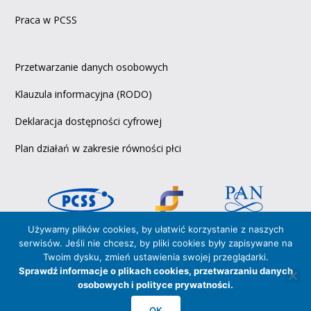
Praca w PCSS
Przetwarzanie danych osobowych
Klauzula informacyjna (RODO)
Deklaracja dostępności cyfrowej
Plan działań w zakresie równości płci
Używamy plików cookies, by ułatwić korzystanie z naszych
serwisów. Jeśli nie chcesz, by pliki cookies były zapisywane na
Copyright © 2026 PCSS,
Twoim dysku, zmień ustawienia swojej przeglądarki.
Poznańskie Centrum Superkomputerowo‑Sieciowe
Sprawdź informacje o plikach cookies, przetwarzaniu danych
afiliowane przy Instytucie Chemii Bioorganicznej PAN
osobowych i polityce prywatności.
PCSS posiada Certyfikaty zgodności z normami
OK