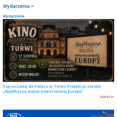
Wydarzenia >
Wydarzenia
Zapraszamy do Pałacu w Turwi: Projekcja serialu
„Najdłuższa wojna nowoczesnej Europy”
2026-07-31