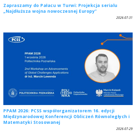
Zapraszamy do Pałacu w Turwi: Projekcja serialu
„Najdłuższa wojna nowoczesnej Europy”
2026-07-31
PPAM 2026: PCSS współorganizatorem 16. edycji
Międzynarodowej Konferencji Obliczeń Równoległych i
Matematyki Stosowanej
2026-07-29