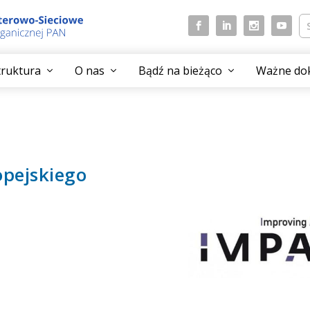
struktura
O nas
Bądź na bieżąco
Ważne do
opejskiego