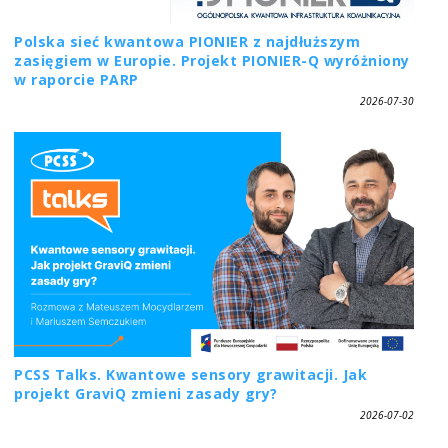
Polska sieć kwantowa PIONIER z najdłuższym
zasięgiem w Europie. Projekt PIONIER-Q wyróżniony
w raporcie PARP
2026-07-30
PCSS Talks. Kwantowe sensory grawitacji. Jak
projekt GraviQ zmieni zasady gry?
2026-07-02