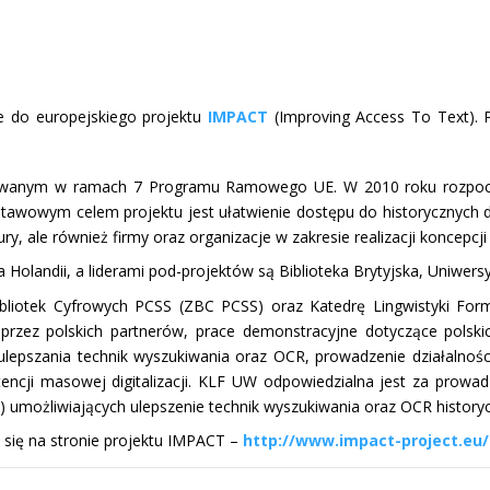
e do europejskiego projektu
IMPACT
(Improving Access To Text).
sowanym w ramach 7 Programu Ramowego UE. W 2010 roku rozpoczęł
 Podstawowym celem projektu jest ułatwienie dostępu do historyczn
ltury, ale również firmy oraz organizacje w zakresie realizacji koncepc
landii, a liderami pod-projektów są Biblioteka Brytyjska, Uniwersyt
Bibliotek Cyfrowych PCSS (ZBC PCSS) oraz Katedrę Lingwistyki Fo
przez polskich partnerów, prace demonstracyjne dotyczące polsk
pszania technik wyszukiwania oraz OCR, prowadzenie działalności i
encji masowej digitalizacji. KLF UW odpowiedzialna jest za prowa
) umożliwiających ulepszenie technik wyszukiwania oraz OCR histor
e się na stronie projektu IMPACT –
http://www.impact-project.eu/