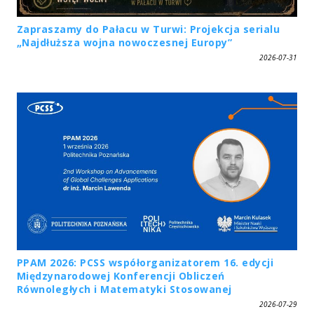
Zapraszamy do Pałacu w Turwi: Projekcja serialu
„Najdłuższa wojna nowoczesnej Europy”
2026-07-31
PPAM 2026: PCSS współorganizatorem 16. edycji
Międzynarodowej Konferencji Obliczeń
Równoległych i Matematyki Stosowanej
2026-07-29