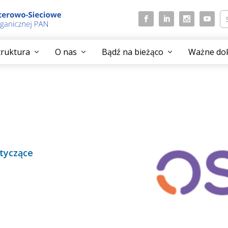
struktura
O nas
Bądź na bieżąco
Ważne do
otyczące