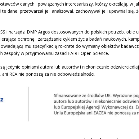
awców danych i powiązanych interesariuszy, którzy określają, w ja
te dane, przetwarzał je i analizował, zachowywał je i upewniał się, 
CSS i narzędzi DMP Argos dostosowanych do polskich potrzeb, obie 
pierająca ochronę i zarządzanie cyklem życia badań naukowych, kam
wiadającą mu specyfikację ro-crate do wymiany obiektów badawczyc
h zespoły w przyjmowaniu zasad FAIR i Open Science.
 jedynie opiniami autora lub autorów i niekoniecznie odzwierciedlają 
ani REA nie ponoszą za nie odpowiedzialności.