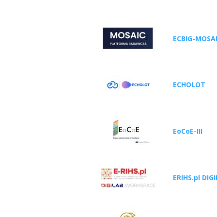
ECBIG-MOSA
ECHOLOT
EoCoE-III
ERIHS.pl DI