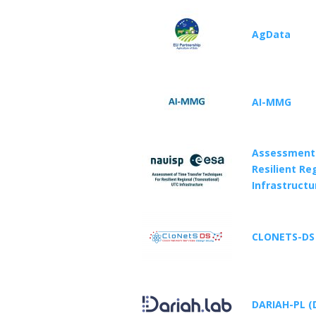
AgData
AI-MMG
Assessment 
Resilient Re
Infrastructu
CLONETS-DS
DARIAH-PL (D