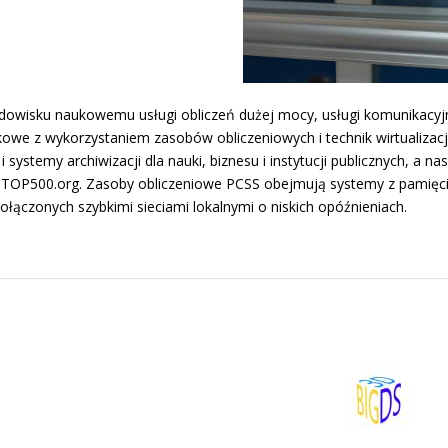
dowisku naukowemu usługi obliczeń dużej mocy, usługi komunikacyjne
ukowe z wykorzystaniem zasobów obliczeniowych i technik wirtualiz
ystemy archiwizacji dla nauki, biznesu i instytucji publicznych, a na
 – TOP500.org. Zasoby obliczeniowe PCSS obejmują systemy z pamięci
ączonych szybkimi sieciami lokalnymi o niskich opóźnieniach.