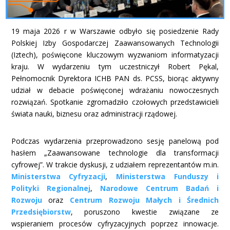
19 maja 2026 r w Warszawie odbyło się posiedzenie Rady
Polskiej Izby Gospodarczej Zaawansowanych Technologii
(Iztech), poświęcone kluczowym wyzwaniom informatyzacji
kraju. W wydarzeniu tym uczestniczył Robert Pękal,
Pełnomocnik Dyrektora ICHB PAN ds. PCSS, biorąc aktywny
udział w debacie poświęconej wdrażaniu nowoczesnych
rozwiązań. Spotkanie zgromadziło czołowych przedstawicieli
świata nauki, biznesu oraz administracji rządowej.
Podczas wydarzenia przeprowadzono sesję panelową pod
hasłem „Zaawansowane technologie dla transformacji
cyfrowej”. W trakcie dyskusji, z udziałem reprezentantów m.in.
Ministerstwa Cyfryzacji
,
Ministerstwa Funduszy i
Polityki Regionalnej
,
Narodowe Centrum Badań i
Rozwoju
oraz
Centrum Rozwoju Małych i Średnich
Przedsiębiorstw
, poruszono kwestie związane ze
wspieraniem procesów cyfryzacyjnych poprzez innowacje.