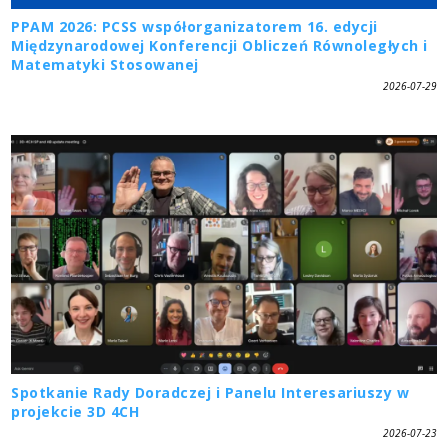
PPAM 2026: PCSS współorganizatorem 16. edycji
Międzynarodowej Konferencji Obliczeń Równoległych i
Matematyki Stosowanej
2026-07-29
Spotkanie Rady Doradczej i Panelu Interesariuszy w
projekcie 3D 4CH
2026-07-23