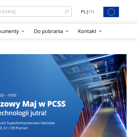
PL
|
EN
kumenty
Do pobrania
Kontakt