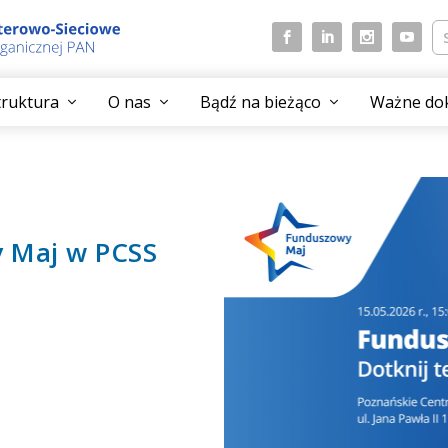
struktura
O nas
Bądź na bieżąco
Ważne do
 Maj w PCSS