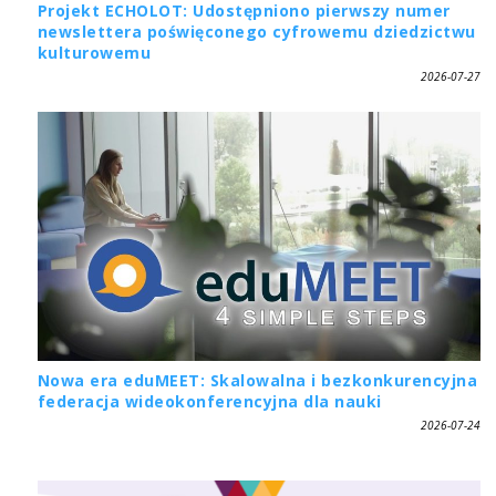
Projekt ECHOLOT: Udostępniono pierwszy numer
newslettera poświęconego cyfrowemu dziedzictwu
kulturowemu
2026-07-27
Nowa era eduMEET: Skalowalna i bezkonkurencyjna
federacja wideokonferencyjna dla nauki
2026-07-24