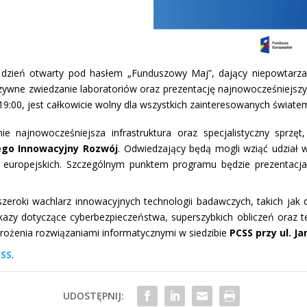
zień otwarty pod hasłem „Funduszowy Maj”, dający niepowtarzaln
ywne zwiedzanie laboratoriów oraz prezentację najnowocześniejszy
9:00, jest całkowicie wolny dla wszystkich zainteresowanych światem 
e najnowocześniejsza infrastruktura oraz specjalistyczny sprz
go Innowacyjny Rozwój
. Odwiedzający będą mogli wziąć udział w 
 europejskich. Szczególnym punktem programu będzie prezentacj
szeroki wachlarz innowacyjnych technologii badawczych, takich ja
azy dotyczące cyberbezpieczeństwa, superszybkich obliczeń oraz 
rożenia rozwiązaniami informatycznymi w siedzibie
PCSS przy ul. J
CSS
.
UDOSTĘPNIJ: