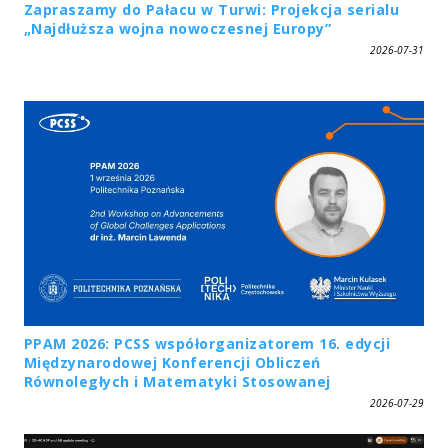
Zapraszamy do Pałacu w Turwi: Projekcja serialu
„Najdłuższa wojna nowoczesnej Europy”
2026-07-31
PPAM 2026: PCSS współorganizatorem 16. edycji
Międzynarodowej Konferencji Obliczeń
Równoległych i Matematyki Stosowanej
2026-07-29