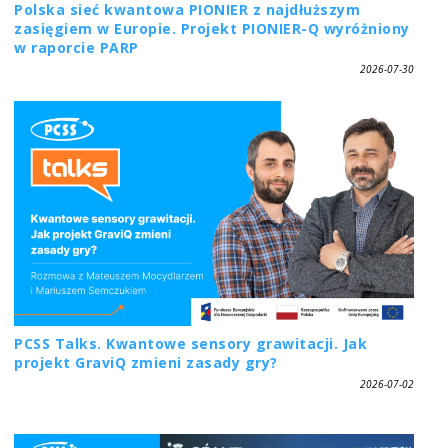
Polska sieć kwantowa PIONIER z najdłuższym
zasięgiem w Europie. Projekt PIONIER-Q wyróżniony
w raporcie PARP
2026-07-30
PCSS Talks. Kwantowe sensory grawitacji. Jak
projekt GraviQ zmieni zasady gry?
2026-07-02