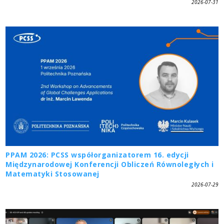
2026-07-31
PPAM 2026: PCSS współorganizatorem 16. edycji
Międzynarodowej Konferencji Obliczeń Równoległych i
Matematyki Stosowanej
2026-07-29