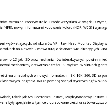
ediów i wirtualnej rzeczywistości. Przede wszystkim w związku z w
eżania (HFR), nowymi formatami kodowania koloru (HDR, WCG) i wymag
zeń wyświetlających, od okularów VR – tzw. Head Mounted Display
w ośrodkach naukowych – mowa tutaj o ścianach wizualizacyjnych, kin
i zarówno 2D jak i 3D oraz mechanizmów interaktywnych powinni mieć
ał mechanizmy odtwarzania treści 8K i wyższej w silnikach gier taki
reści multimedialnych w nowych formatach – 8K, 16K, 360, 3D za p
aserowych, nagrania 360 za pomocą specjalistycznych rigów składają
walach, takich jak Ars Electronica Festival, Międzynarodowy Festiwal
zywane były specjalnie w tym celu opracowane treści oraz towarzyszą