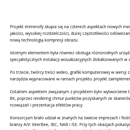
Projekt Immersify skupia się na czterech aspektach nowych m
jakości, wysokiej rozdzielczości, dużej częstotliwości odświ
nową technologią kompresji obrazu.
Istotnym elementem była również obsługa różnorodnych urząd
specjalistycznych instalacji wizualizacyjnych zlokalizowanych 
Po trzecie, twórcy treści wideo, grafiki komputerowej w wersj
narzędzia wypracowane w ramach projektu: projekt zaimplementow
Ostatnim aspektem związanym z projektem było wytworzenie t
8K, poprzez rendering chmur punktów pozyskanych ze skanerów l
rozwiązań i prezentacja efektów pracy.
Konsorcjum brało udział w znanych na świecie imprezach i festi
branży A/V: InterBee, IBC, NAB i ISE. Przy tych okazjach poka