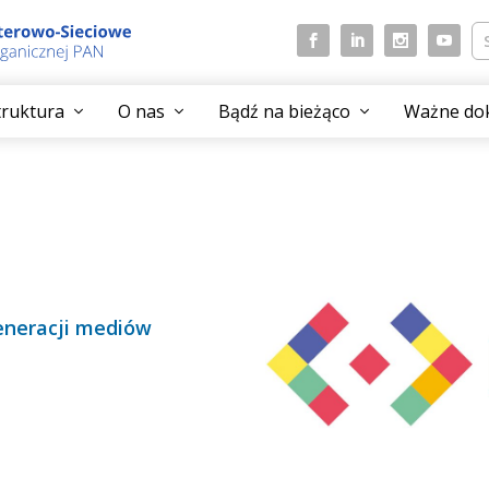
struktura
O nas
Bądź na bieżąco
Ważne do
eneracji mediów