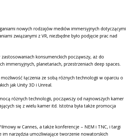
ymaganiami nowych rodzajów mediów immersyjnych dotyczącymi
aniami związanymi z VR, niezbędne było podjęcie prac nad
 w zastosowaniach konsumenckich począwszy, aż do
ach immersyjnych, planetariach, przestrzeniach deep spaces.
 możliwość łączenia ze sobą różnych technologii w oparciu o
ch jak Unity 3D i Unreal.
omocą różnych technologii, począwszy od najnowszych kamer
cych się z wielu kamer itd. Istotna była także promocja
 Filmowy w Cannes, a także konferencje – NEM i TNC, i targi
ce im narzędzia umożliwiające tworzenie nowatorskich