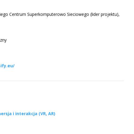
iego Centrum Superkomputerowo Sieciowego (lider projektu),
czny
ify.eu/
ersja i interakcja (VR, AR)