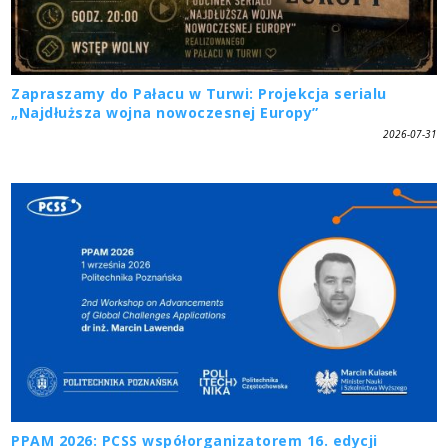
Zapraszamy do Pałacu w Turwi: Projekcja serialu
„Najdłuższa wojna nowoczesnej Europy”
2026-07-31
PPAM 2026: PCSS współorganizatorem 16. edycji