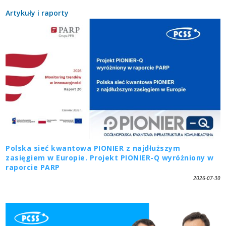
Artykuły i raporty
Polska sieć kwantowa PIONIER z najdłuższym
zasięgiem w Europie. Projekt PIONIER-Q wyróżniony w
raporcie PARP
2026-07-30