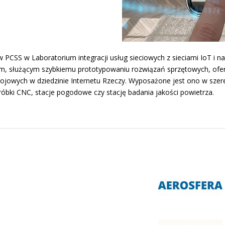
PCSS w Laboratorium integracji usług sieciowych z sieciami IoT i n
m, służącym szybkiemu prototypowaniu rozwiązań sprzętowych, oferu
wych w dziedzinie Internetu Rzeczy. Wyposażone jest ono w szereg 
róbki CNC, stacje pogodowe czy stację badania jakości powietrza.