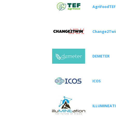
AgriFoodTEF
Change2Twi
DEMETER
ICOS
ILLUMINEAT