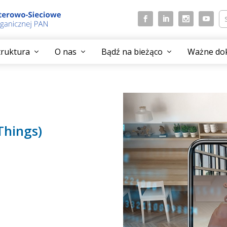
struktura
O nas
Bądź na bieżąco
Ważne do
Things)