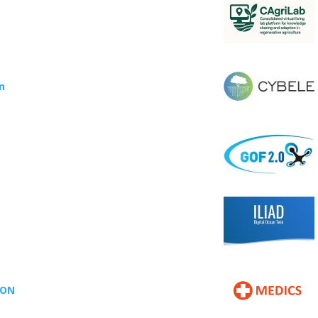
n
ION